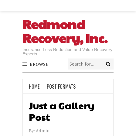
Redmond
Recovery, Inc.
Insurance Loss Reduction and Value Recovery
Experts
BROWSE
HOME
→
POST FORMATS
Just a Gallery
Post
By:
Admin